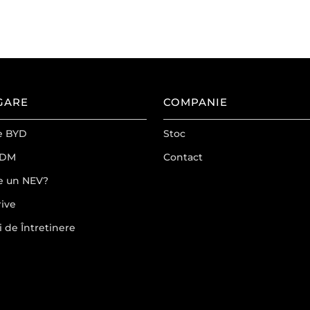
GARE
COMPANIE
e BYD
Stoc
 DM
Contact
e un NEV?
rive
i de Întretinere