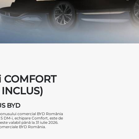
-i COMFORT
 INCLUS)
NUS BYD
a bonusului comercial BYD România
 5 DM-i, echipare Comfort, este de
e valabil până la 31 iulie 2026.
 comerciale BYD România.