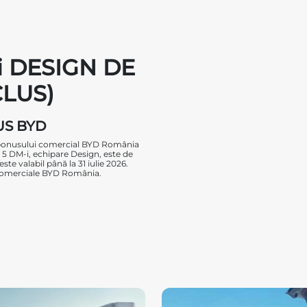
i DESIGN DE
CLUS)
NUS BYD
a bonusului comercial BYD România
5 DM-i, echipare Design, este de
e valabil până la 31 iulie 2026.
 comerciale BYD România.